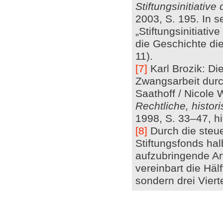
Stiftungsinitiativ
2003, S. 195. In 
„Stiftungsinitiativ
die Geschichte die
11).
[7]
Karl Brozik: Di
Zwangsarbeit durc
Saathoff / Nicole
Rechtliche, histor
1998, S. 33–47, hi
[8]
Durch die steue
Stiftungsfonds hal
aufzubringende Ant
vereinbart die Hä
sondern drei Viert