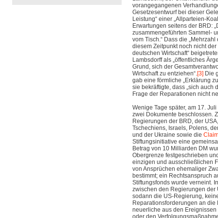
vorangegangenen Verhandlunge
Gesetzesentwurf bei dieser Gele
Leistung“ einer „Allparteien-Koal
Erwartungen seitens der BRD: „
zusammengeführten Sammel- un
vom Tisch.“ Dass die „Mehrzahl
diesem Zeitpunkt noch nicht der 
deutschen Wirtschaft
“
beigetrete
Lambsdorff als „öffentliches Ärg
Grund, sich der Gesamtverantwo
Wirtschaft zu entziehen“.
[3]
Die 
gab eine förmliche „Erklärung z
sie bekräftigte, dass „sich auch
Frage der Reparationen nicht neu
Wenige Tage später, am 17. Juli
zwei Dokumente beschlossen. Z
Regierungen der BRD, der USA, 
Tschechiens, Israels, Polens, d
und der Ukraine sowie die
Clai
Stiftungsinitiative eine gemein
Betrag von 10 Milliarden DM wu
Obergrenze festgeschrieben und
einzigen und ausschließlichen
von Ansprüchen ehemaliger Zwa
bestimmt; ein Rechtsanspruch 
Stiftungsfonds wurde verneint.
zwischen den Regierungen der 
sodann die US-Regierung, keine
Reparationsforderungen an die 
neuerliche aus den Ereignissen
oder den Verfolgungsmaßnahme