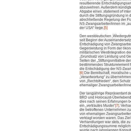
resultierende Entschädigungsan
abzuwehren. Außerdem kündigte
Abgabe eines ‚statement of inter
durch die Stiftungsgründung in 
abschließende Regelung der Fr
NS-Zwangsarbeiter/innen im „au
der USA“ liege.
[5]
Den westdeutschen ‚Wiedergutm
seit Beginn der Auseinanderset
Entschädigung von Zwangsarbei
Gegenleistung in Form der ökon
militärischen Westintegration d
„Grundsatz von Leistung und Ge
Seiten der „Stiftungsinitiative de
bestimmendes Strukturelement f
die Entschädigung der NS-Zwan
[6]
Die Bereitschaft, moralische u
„Verantwortung“ zu übernehmen,
von „Rechtsfrieden“, den Schutz
ehemaliger Zwangsarbeiter/inne
Der langjährige Repräsentant d
BRD und Holocaust-Überleben
dies nach seinen Erfahrungen b
ein „vertrautes Muster“
[7]
. Verha
die betroffenen Unternehmen zu
von ehemaligen Zwangsarbeiter
verklagt worden waren. Das Ziel
Verhandlungen war stets, die z
Entschädigungssumme möglichst 
wurde nach jahrelangen Konsult