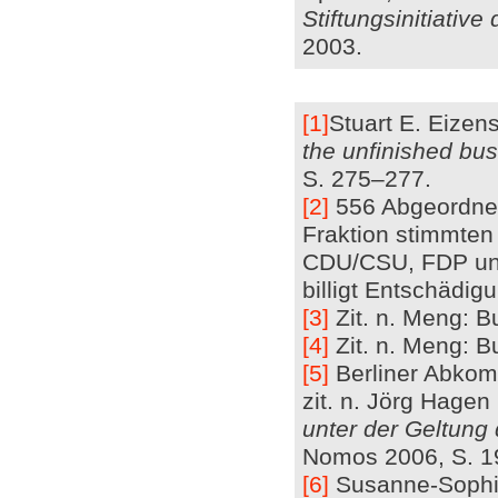
Stiftungsinitiativ
2003.
[1]
Stuart E. Eizens
the unfinished bus
S. 275–277.
[2]
556 Abgeordnet
Fraktion stimmte
CDU/CSU, FDP und
billigt Entschädig
[3]
Zit. n. Meng: B
[4]
Zit. n. Meng: B
[5]
Berliner Abkomm
zit. n. Jörg Hage
unter der Geltung
Nomos 2006, S. 1
[6]
Susanne-Sophia