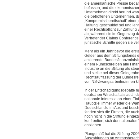
die amerikanische Presse began
befassen, und die ökonomischen
Unternehmen direkt berührt war
die betroffenen Unternehmen, d
‚Kompromissbereitschaft‘ einer 
Haltung‘ geschuldet sei und le
einer Rechtspflicht zur Zahlun
ab, während sie im Gegenzug da
Vertreter der Claims Conference f
juristische Schritte gegen sie ve
Mehr als ein Jahr bevor die ers
Gelder aus dem Stiftungsfonds e
amtierende Bundesfinanzministe
einem Rundschreiben alle Fina
Industrie an die Stiftung als ste
und stellte bei dieser Gelegenhe
Rechtsauffassung der Bundesre
von NS-Zwangsarbeiter/innen kl
In der Entschädigungsdebatte ha
deutschen Wirtschaft als auch 
nationale Interesse an einer Ein
Hauptziel immer wieder die Wa
Deutschlands‘ im Ausland besch
fanden sich die Firmen, die au
noch nicht in die Stiftung eingez
konfrontiert, sich der nationale
entziehen.
Plangemäß hat die Stiftung 200
Auszahlungen an Antragsberechtig