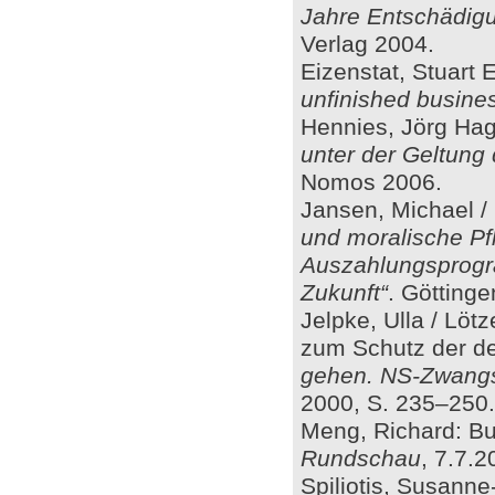
Jahre Entschädigu
Verlag 2004.
Eizenstat, Stuart E
unfinished busines
Hennies, Jörg Ha
unter der Geltung
Nomos 2006.
Jansen, Michael / 
und moralische Pfl
Auszahlungsprogra
Zukunft“
. Göttinge
Jelpke, Ulla / Löt
zum Schutz der de
gehen. NS-Zwangs
2000, S. 235–250.
Meng, Richard: Bu
Rundschau
, 7.7.2
Spiliotis, Susann