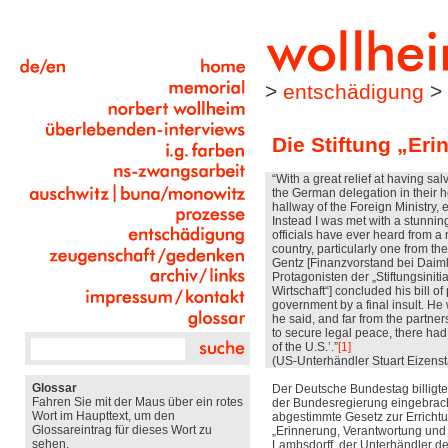
>
entschädigung
>
Die Stiftung „Er
“With a great relief at having sa
the German delegation in their h
hallway of the Foreign Ministry, 
Instead I was met with a stunnin
officials have ever heard from a n
country, particularly one from th
Gentz [Finanzvorstand bei Daiml
Protagonisten der „Stiftungsiniti
Wirtschaft“] concluded his bill of
government by a final insult. He
he said, and far from the partn
to secure legal peace, there had 
of the U.S.’.”
[1]
(US-Unterhändler Stuart Eizenst
Glossar
Der Deutsche Bundestag billigte
Fahren Sie mit der Maus über ein rotes
der Bundesregierung eingebrach
Wort im Haupttext, um den
abgestimmte Gesetz zur Errichtu
Glossareintrag für dieses Wort zu
„Erinnerung, Verantwortung und 
sehen.
Lambsdorff, der Unterhändler d