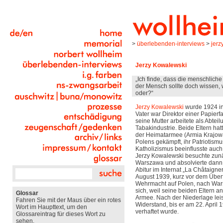
>
überlebenden-interviews
>
jerz
Jerzy Kowalewski
„Ich finde, dass die menschliche
der Mensch sollte doch wissen, 
oder?“
Jerzy Kowalewski
wurde 1924 i
Vater war Direktor einer Papierf
seine Mutter arbeitete als Abteilu
Tabakindustrie. Beide Eltern hat
der Heimatarmee (Armia Krajow
Polens gekämpft, ihr Patriotism
Katholizismus beeinflusste auc
Jerzy Kowalewski besuchte zunä
Warszawa und absolvierte dan
Abitur im Internat „La
Châtaigner
August 1939, kurz vor dem Überf
Wehrmacht auf Polen, nach War
sich, weil seine beiden Eltern an
Glossar
Armee. Nach der Niederlage leis
Fahren Sie mit der Maus über ein rotes
Widerstand, bis er am 22. April
Wort im Haupttext, um den
verhaftet wurde.
Glossareintrag für dieses Wort zu
sehen.