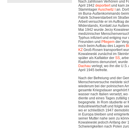
Nach zahllosen Verhören und Fo
April 1942
deportiert
und kam zw
Stammlager
Auschwitz I
an. Dort
im Buna-Außenkommando bei
Fabrik Schwerstarbeit im Straßen
Arbeit versuchte er im Auftrag d
Widerstands, Kontakt zur Auße
Mai 1942 wurde Jerzy Kowalew
medizinischer Menschenversuch
Typhus infiziert und entging nur
Freunden und
Pflegern
der Verg
noch beim Aufbau des Lagers
B
KZ
Groß-Rosen transportiert wur
Kowalewski zunächst im Steinbru
später als Kalfaktor der
SS
, arb
Radiohörens denunziert, wurde
Dachau
verlegt, wo ihn die U.S.
April 1945 befreite.
Nach der Befreiung und der Ge
Menschenversuche meldete sich
wiederum bei der polnischen Arm
gesamte Kriegsdauer angehört h
wasser nach Italien versetzt, wo
diente und eines Tages zufällig
begegnete. In Rom studierte er
Industriewirtschaft und folgte s
wo er schließlich 1947 demobilisi
in Europa bleiben und emigriert
seiner Mutter nahe sein zu könn
Kowalewski jedoch Anfang der 1
Schwierigkeiten nach Polen zurüc