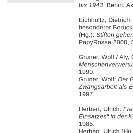
bis 1943
. Berlin: 
Eichholtz, Dietrich
besonderer Berücks
(Hg.):
Stiften gehe
PapyRossa 2000, S
Gruner, Wolf / Aly,
Menschenverwertun
1990.
Gruner, Wolf:
Der G
Zwangsarbeit als 
1997.
Herbert, Ulrich:
Fre
Einsatzes“ in der K
1985.
Herbert, Ulrich (Hg