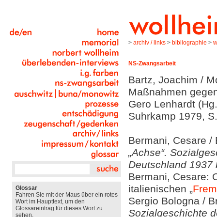
>
archiv / links
>
bibliographie
>
w
NS-Zwangsarbeit
Bartz, Joachim / 
Maßnahmen gegen J
Gero Lenhardt (Hg.
Suhrkamp 1979, S.
Bermani, Cesare / B
„Achse“. Sozialges
Deutschland 1937 
Bermani, Cesare: O
italienischen „
Frem
Glossar
Fahren Sie mit der Maus über ein rotes
Sergio Bologna / Br
Wort im Haupttext, um den
Glossareintrag für dieses Wort zu
Sozialgeschichte d
sehen.