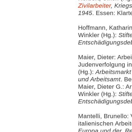
Zivilarbeiter
, Krieg
1945
. Essen: Klart
Hoffmann, Katharina
Winkler (Hg.):
Stif
Entschädigungsdeb
Maier, Dieter: Arbe
Judenverfolgung in
(Hg.):
Arbeitsmarkt
und Arbeitsamt
. Be
Maier, Dieter G.: A
Winkler (Hg.):
Stif
Entschädigungsdeb
Mantelli, Brunello
italienischen Arbei
Europa und der ‚Rei