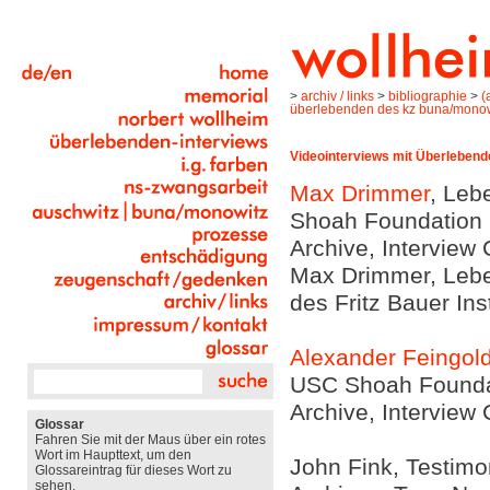
>
archiv / links
>
bibliographie
>
(
überlebenden des kz buna/monow
Videointerviews mit Überleben
Max Drimmer
, Leb
Shoah Foundation In
Archive, Interview
Max Drimmer, Leben
des Fritz Bauer Ins
Alexander Feingol
USC Shoah Foundati
Archive, Interview
Glossar
Fahren Sie mit der Maus über ein rotes
Wort im Haupttext, um den
John Fink, Testimon
Glossareintrag für dieses Wort zu
sehen.