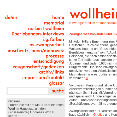
>
zwangsarbeit im nationalsozial
Zwangsarbeit von Juden und Jü
Mit Adolf Hitlers Ernennung zum
Deutschen Reich die offene, gese
Weltanschauung und Rassenideolo
Berufsbeamtentums“ vom 7. April
Personen, die nach nationalsoziali
kurze Zeit später auch aus der pr
Jüdinnen und Juden 1935 nicht 
Bürgerrechte. Jüdische Privatge
gesetzlich verboten. Arbeitslosig
Maßnahmen war es, Jüdinnen und J
vertreiben“
[1]
.
Vor diesem Hintergrund ist die A
Arbeitsverpflichtungen nunmehr a
nächsten Schritt vor. Mit Verord
und später auch für diejenigen i
Aufbau- und Ausbesserungsarbeite
Glossar
„Beschäftigungsverhältnis eigener
Fahren Sie mit der Maus über ein rotes
Wort im Haupttext, um den
Zwangsarbeit der aus Deutschla
Glossareintrag für dieses Wort zu
hauptsächlich in
Ghettos
und Konz
sehen.