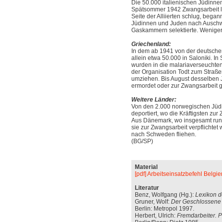
Die 50.000 italienischen Jüdinn
Spätsommer 1942 Zwangsarbeit leis
Seite der Alliierten schlug, bega
Jüdinnen und Juden nach Auschwit
Gaskammern selektierte. Weniger 
Griechenland:
In dem ab 1941 von der deutsche
allein etwa 50.000 in Saloniki. I
wurden in die malariaverseucht
der Organisation Todt zum Straße
umziehen. Bis August desselben J
ermordet oder zur Zwangsarbeit 
Weitere Länder:
Von den 2.000 norwegischen Jüd
deportiert, wo die Kräftigsten zu
Aus Dänemark, wo insgesamt rund
sie zur Zwangsarbeit verpflichtet
nach Schweden fliehen.
(BG/SP)
Material
[pdf] Arbeitseinsatzbefehl Belgie
Literatur
Benz, Wolfgang (Hg.):
Lexikon d
Gruner, Wolf:
Der Geschlossene 
Berlin: Metropol 1997.
Herbert, Ulrich:
Fremdarbeiter. P