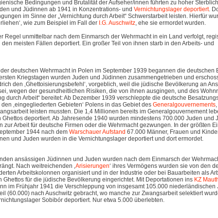
nische Bedingungen und Brutalität der Aufseher/innen führten zu hoher Sterblich
Juden und Jüdinnen ab 1941 in Konzentrations- und
Vernichtungslager
deportiert
. D
gungen im Sinne der „Vernichtung durch Arbeit“ Schwerstarbeit leisten. Hierfür wu
erliehen‘, wie zum Beispiel im Fall der
I.G. Auschwitz
, ehe sie ermordet wurden.
 Regel unmittelbar nach dem Einmarsch der Wehrmacht in ein Land verfolgt, registr
in den meisten Fällen deportiert. Ein großer Teil von ihnen starb in den Arbeits- und
 der deutschen Wehrmacht in Polen im September 1939 begannen die deutschen 
n ersten Kriegstagen wurden Juden und Jüdinnen zusammengetrieben und erschos
rich den ‚Ghettoisierungsbefehl‘, vorgeblich, weil die jüdische Bevölkerung an A
sei, wegen der gesundheitlichen Risiken, die von ihnen ausgingen, und des Woh
ng durch Arbeit“ bereitet: Ab Dezember 1939 verschleppte die deutsche Besatzun
den ‚eingegliederten Gebieten‘ Polens in das Gebiet des
Generalgouvernements
,
angsarbeit leisten mussten. Die 1,4 Millionen bereits im Generalgouvernement l
n Ghettos deportiert. Ab Jahresende 1940 wurden mindestens 700.000 Juden und 
 zur Arbeit für deutsche Firmen oder die Wehrmacht gezwungen. In der größten Ei
 September 1944 nach dem
Warschauer Aufstand
67.000 Männer, Frauen und Kinder
nen und Juden wurden in die Vernichtungslager deportiert und dort ermordet.
landen ansässigen Jüdinnen und Juden wurden nach dem Einmarsch der Wehrmach
rängt. Nach weitreichenden ‚
Arisierungen
‘ ihres Vermögens wurden sie von den d
ten Arbeitskolonnen organisiert und in der Industrie oder bei Bauarbeiten als Arb
Ghettos für die jüdische Bevölkerung eingerichtet. Mit Deportationen ins
KZ Maut
nn im Frühjahr 1941 die Verschleppung von insgesamt 105.000 niederländischen
il (60.000) nach Auschwitz gebracht, wo manche zur Zwangsarbeit selektiert wurd
nichtungslager Sobibór deportiert. Nur etwa 5.000 überlebten.