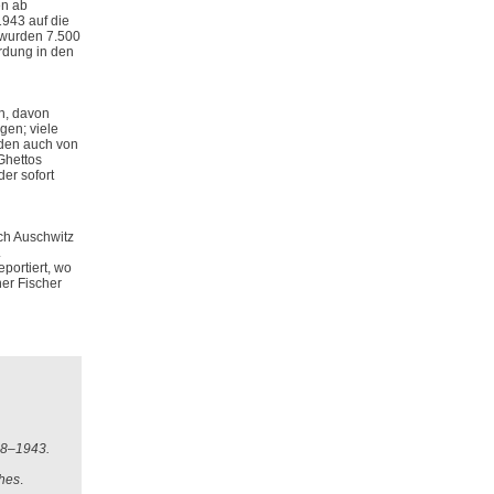
en ab
1943 auf die
t wurden 7.500
rdung in den
n, davon
gen; viele
den auch von
Ghettos
er sofort
ch Auschwitz
.
portiert, wo
her Fischer
38–1943.
ches
.