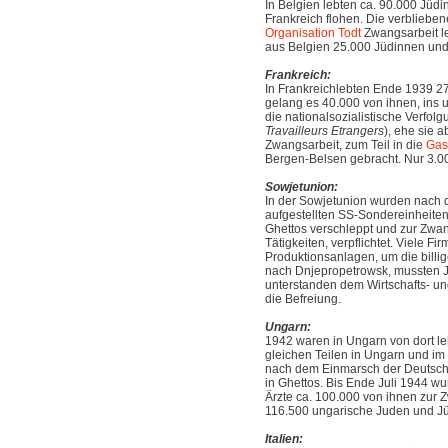
In Belgien lebten ca. 90.000 Jü
Frankreich flohen. Die verbliebe
Organisation Todt
Zwangsarbeit le
aus Belgien 25.000 Jüdinnen und 
Frankreich:
In Frankreich
lebten Ende 1939 27
gelang es 40.000 von ihnen, ins u
die nationalsozialistische Verfolg
Travailleurs Etrangers
), ehe sie 
Zwangsarbeit, zum Teil in die
Gas
Bergen-Belsen gebracht. Nur 3.0
Sowjetunion:
In der Sowjetunion wurden nach 
aufgestellten SS-Sondereinheite
Ghettos verschleppt und zur Zwan
Tätigkeiten, verpflichtet. Viele 
Produktionsanlagen, um die billig
nach Dnjepropetrowsk, mussten Ju
unterstanden dem Wirtschafts- u
die Befreiung.
Ungarn:
1942 waren in Ungarn von dort le
gleichen Teilen in Ungarn und im
nach dem Einmarsch der Deutsch
in Ghettos. Bis Ende Juli 1944 w
Ärzte ca. 100.000 von ihnen zur 
116.500 ungarische Juden und Jü
Italien: