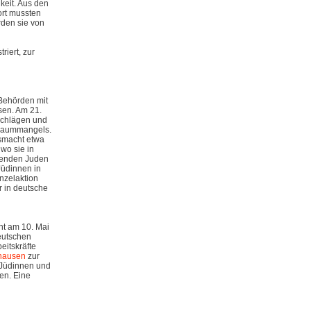
keit. Aus den
ort mussten
rden sie von
iert, zur
Behörden mit
sen. Am 21.
nschlägen und
nraummangels.
gsmacht etwa
 wo sie in
ebenden Juden
Jüdinnen in
nzelaktion
 in deutsche
t am 10. Mai
eutschen
eitskräfte
hausen
zur
 Jüdinnen und
en. Eine