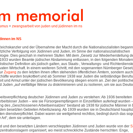
ismus
>
zwangsarbeit von juden und jüdinnen im ns
dinnen im NS
 Reichskanzler und der Übernahme der Macht durch die Nationalsozialisten begann
tzliche Verfolgung von Jüdinnen und Juden, im Sinne der nationalsozialistischen
gie. Dies geschah in mehreren Stufen: Mit dem „Gesetz zur Wiederherstellung d
 1933 wurden Beamte jüdischer Abstammung entlassen, in den folgenden Monaten
stischer Definition als jüdisch galten, aus Staats-, Verwaltungs- und Richterdienst
ivaten Wirtschaft. In einem weiteren Schritt, mit den sogenannten Nürnberger Gese
nur
Zugang
zu den letzten ihnen offen stehenden öffentlichen Ämtern, sondern auch
schäfte wurden boykottiert und ab Sommer 1938 war Juden die selbständige Beruf
keit und Armut unter der jüdischen Bevölkerung stiegen enorm an. Ziel der politisch
uden „auf vielfältige Weise zu diskriminieren und zu isolieren, um sie aus Deuts
rbeitsverpflichtung deutscher Jüdinnen und Juden zu verstehen: Ab 1936 bereiteten
rbeitsloser Juden – wie sie Fürsorgeempfängern in Einzelfällen auferlegt wurden 
nung des „Geschlossenen Arbeitseinsatzes“ bestand ab 1938 für jüdische Männer in
n den besetzten Gebieten Arbeitszwang. Ab 1939 wurden sie in Deutschland hauptsä
n dienstverpflichtet. Dabei waren sie weitgehend rechtlos, bedingt durch das so
 Art“, dem sie unterlagen.
nd und den besetzten Ländern verschleppten Jüdinnen und Juden wurde von der
S
entrationslagern organisiert, wo meist schreckliche Zustände herrschten: Enge,