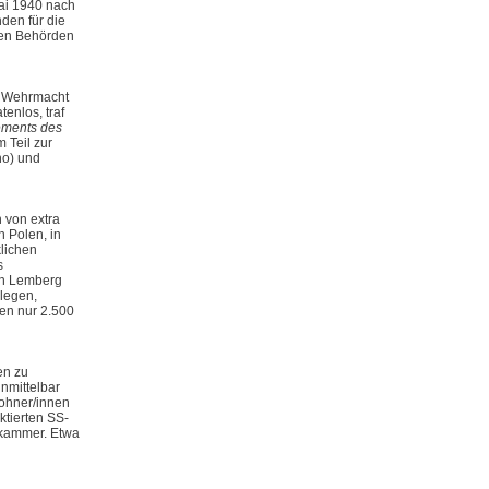
ai 1940 nach
den für die
chen Behörden
r Wehrmacht
enlos, traf
ments des
 Teil zur
no) und
 von extra
n Polen, in
klichen
s
von Lemberg
legen,
ten nur 2.500
en zu
nmittelbar
ohner/innen
ktierten SS-
skammer. Etwa