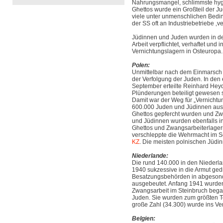
Nahrungsmangel, schlimmste hygie
Ghettos wurde ein Großteil der 
viele unter unmenschlichen Bedin
der SS oft an Industriebetriebe ‚v
Jüdinnen und Juden wurden in der
Arbeit verpflichtet, verhaftet und 
Vernichtungslagern in Osteuropa.
Polen:
Unmittelbar nach dem Einmarsch
der Verfolgung der Juden. In de
September erteilte Reinhard Heyd
Plünderungen beteiligt gewesen 
Damit war der Weg für „Vernichtu
600.000 Juden und Jüdinnen aus 
Ghettos gepfercht wurden und Zw
und Jüdinnen wurden ebenfalls i
Ghettos und Zwangsarbeiterlagern
verschleppte die Wehrmacht im
KZ
. Die meisten polnischen Jüdin
Niederlande:
Die rund 140.000 in den Nieder
1940 sukzessive in die Armut ged
Besatzungsbehörden in abgesonder
ausgebeutet. Anfang 1941 wurden 
Zwangsarbeit im Steinbruch bega
Juden. Sie wurden zum größten Te
große Zahl (34.300) wurde ins Ver
Belgien: