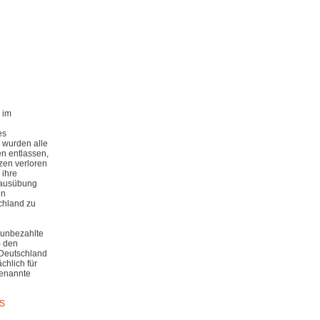
 im
es
 wurden alle
en entlassen,
tzen verloren
 ihre
sausübung
en
chland zu
 unbezahlte
– den
 Deutschland
chlich für
genannte
S