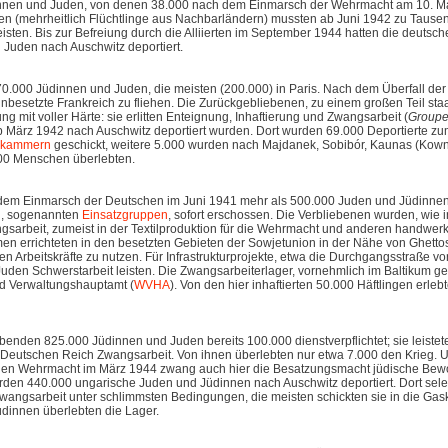
dinnen und Juden, von denen 38.000 nach dem Einmarsch der Wehrmacht am 10. M
nen (mehrheitlich Flüchtlinge aus Nachbarländern) mussten ab Juni 1942 zu Tausen
isten. Bis zur Befreiung durch die Alliierten im September 1944 hatten die deuts
Juden nach Auschwitz deportiert.
0.000 Jüdinnen und Juden, die meisten (200.000) in Paris. Nach dem Überfall de
nbesetzte Frankreich zu fliehen. Die Zurückgebliebenen, zu einem großen Teil staat
ung mit voller Härte: sie erlitten Enteignung, Inhaftierung und Zwangsarbeit (
Groupe
ab März 1942 nach Auschwitz deportiert wurden. Dort wurden 69.000 Deportierte zum
kammern
geschickt, weitere 5.000 wurden nach Majdanek, Sobibór, Kaunas (Kow
00 Menschen überlebten.
dem Einmarsch der Deutschen im Juni 1941 mehr als 500.000 Juden und Jüdinnen
n, sogenannten
Einsatzgruppen
, sofort erschossen. Die Verbliebenen wurden, wie i
gsarbeit, zumeist in der Textilproduktion für die Wehrmacht und anderen handwer
Firmen errichteten in den besetzten Gebieten der Sowjetunion in der Nähe von Ghetto
en Arbeitskräfte zu nutzen. Für Infrastrukturprojekte, etwa die Durchgangsstraße 
den Schwerstarbeit leisten. Die Zwangsarbeiterlager, vornehmlich im Baltikum ge
nd Verwaltungshauptamt (
WVHA
). Von den hier inhaftierten 50.000 Häftlingen erleb
benden 825.000 Jüdinnen und Juden bereits 100.000 dienstverpflichtet; sie leistet
 Deutschen Reich Zwangsarbeit. Von ihnen überlebten nur etwa 7.000 den Krieg. U
en Wehrmacht im März 1944 zwang auch hier die Besatzungsmacht jüdische Bew
urden 440.000 ungarische Juden und Jüdinnen nach Auschwitz deportiert. Dort sele
Zwangsarbeit unter schlimmsten Bedingungen, die meisten schickten sie in die Ga
dinnen überlebten die Lager.