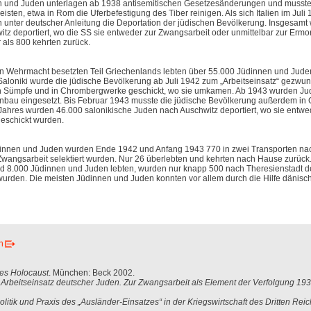
en und Juden unterlagen ab 1938 antisemitischen Gesetzesänderungen und musst
ten, etwa in Rom die Uferbefestigung des Tiber reinigen. Als sich Italien im Juli 
nn unter deutscher Anleitung die Deportation der jüdischen Bevölkerung. Insgesam
z deportiert, wo die SS sie entweder zur Zwangsarbeit oder unmittelbar zur Ermo
als 800 kehrten zurück.
n Wehrmacht besetzten Teil Griechenlands lebten über 55.000 Jüdinnen und Jude
n Saloniki wurde die jüdische Bevölkerung ab Juli 1942 zum „Arbeitseinsatz“ gezwun
en Sümpfe und in Chrombergwerke geschickt, wo sie umkamen. Ab 1943 wurden Ju
nbau eingesetzt. Bis Februar 1943 musste die jüdische Bevölkerung außerdem in 
ahres wurden 46.000 salonikische Juden nach Auschwitz deportiert, wo sie entwed
geschickt wurden.
innen und Juden wurden Ende 1942 und Anfang 1943 770 in zwei Transporten na
r Zwangsarbeit selektiert wurden. Nur 26 überlebten und kehrten nach Hause zurück
 8.000 Jüdinnen und Juden lebten, wurden nur knapp 500 nach Theresienstadt de
 wurden. Die meisten Jüdinnen und Juden konnten vor allem durch die Hilfe dänisc
n
es Holocaust
. München: Beck 2002.
Arbeitseinsatz deutscher Juden. Zur Zwangsarbeit als Element der Verfolgung 19
olitik und Praxis des „Ausländer-Einsatzes“ in der Kriegswirtschaft des Dritten Rei