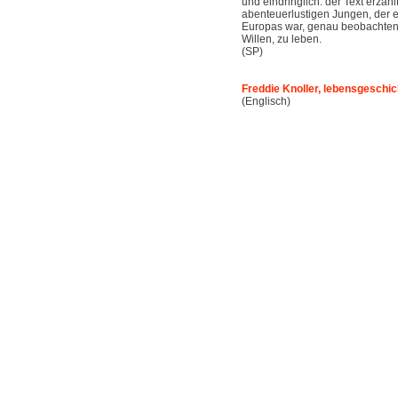
und eindringlich: der Text erzäh
abenteuerlustigen Jungen, der e
Europas war, genau beobachte
Willen, zu leben.
(SP)
Freddie Knoller, lebensgeschic
(Englisch)