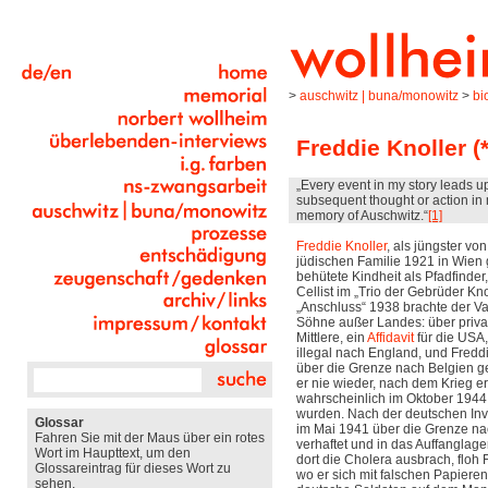
>
auschwitz | buna/monowitz
>
bi
Freddie Knoller (
„
Every event in my story leads u
subsequent thought or action in 
memory of Auschwitz.
“
[1]
Freddie Knoller
, als jüngster vo
jüdischen Familie 1921 in Wien 
behütete Kindheit als Pfadfinde
Cellist im „Trio der Gebrüder Kn
„Anschluss“ 1938 brachte der Vat
Söhne außer Landes: über private
Mittlere, ein
Affidavit
für die USA,
illegal nach England, und Fredd
über die Grenze nach Belgien ge
er nie wieder, nach dem Krieg erf
wahrscheinlich im Oktober 1944
wurden. Nach der deutschen Inva
Glossar
im Mai 1941 über die Grenze na
Fahren Sie mit der Maus über ein rotes
verhaftet und in das Auffanglage
Wort im Haupttext, um den
dort die Cholera ausbrach, floh 
Glossareintrag für dieses Wort zu
wo er sich mit falschen Papieren
sehen.