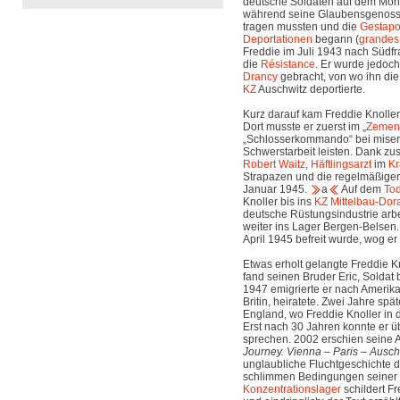
deutsche Soldaten auf dem Mont
während seine Glaubensgenoss
tragen mussten und die
Gestap
Deportationen
begann (
grandes 
Freddie im Juli 1943 nach Südfra
die
Résistance
. Er wurde jedoch
Drancy
gebracht, von wo ihn di
KZ
Auschwitz deportierte.
Kurz darauf kam Freddie Knoller
Dort musste er zuerst im „
Zemen
„Schlosserkommando“ bei miser
Schwerstarbeit leisten. Dank zu
Robert Waitz
,
Häftlingsarzt
im
K
Strapazen und die regelmäßige
Januar 1945.
a
Auf dem
To
Knoller bis ins
KZ Mittelbau-Dor
deutsche Rüstungsindustrie arb
weiter ins Lager Bergen-Belsen. 
April 1945 befreit wurde, wog er
Etwas erholt gelangte Freddie K
fand seinen Bruder Eric, Soldat 
1947 emigrierte er nach Amerika
Britin, heiratete. Zwei Jahre sp
England, wo Freddie Knoller in d
Erst nach 30 Jahren konnte er ü
sprechen. 2002 erschien seine 
Journey. Vienna – Paris – Ausch
unglaubliche Fluchtgeschichte 
schlimmen Bedingungen seiner 
Konzentrationslager
schildert F