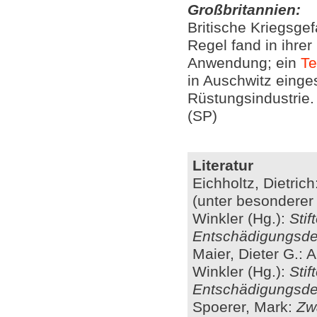
Großbritannien:
Britische Kriegsgef
Regel fand in ihre
Anwendung; ein
Te
in Auschwitz einges
Rüstungsindustrie.
(SP)
Literatur
Eichholtz, Dietric
(unter besonderer 
Winkler (Hg.):
Sti
Entschädigungsde
Maier, Dieter G.: 
Winkler (Hg.):
Sti
Entschädigungsde
Spoerer, Mark:
Zw