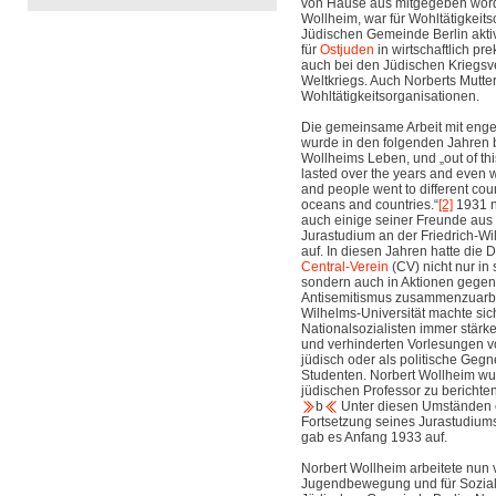
von Hause aus mitgegeben worde
Wollheim, war für Wohltätigkeit
Jüdischen Gemeinde Berlin aktiv
für
Ostjuden
in wirtschaftlich pr
auch bei den Jüdischen Kriegsv
Weltkriegs. Auch Norberts Mutter
Wohltätigkeitsorganisationen.
Die gemeinsame Arbeit mit eng
wurde in den folgenden Jahren 
Wollheims Leben, und „out of thi
lasted over the years and even 
and people went to different coun
oceans and countries.“
[2]
1931 n
auch einige seiner Freunde au
Jurastudium an der Friedrich-Wil
auf. In diesen Jahren hatte die
Central-Verein
(CV) nicht nur in 
sondern auch in Aktionen gege
Antisemitismus zusammenzuarbei
Wilhelms-Universität machte sic
Nationalsozialisten immer stärke
und verhinderten Vorlesungen vo
jüdisch oder als politische Gegn
Studenten. Norbert Wollheim wu
jüdischen Professor zu berichte
b
Unter diesen Umständen 
Fortsetzung seines
Jurastudiums
gab es Anfang 1933 auf.
Norbert Wollheim arbeitete nun v
Jugendbewegung und für Sozial