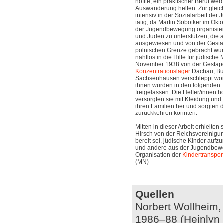
hoffte, ein praktischer Beruf we
Auswanderung helfen. Zur gleic
intensiv in der Sozialarbeit der
tätig, da Martin Sobotker im Okt
der Jugendbewegung organisier
und Juden zu unterstützen, die
ausgewiesen und von der Gestap
polnischen Grenze gebracht wur
nahtlos in die Hilfe für jüdische
November 1938 von der Gestapo 
Konzentrationslager
Dachau, Bu
Sachsenhausen verschleppt wor
ihnen wurden in den folgenden
freigelassen. Die Helfer/innen h
versorgten sie mit Kleidung und 
ihren Familien her und sorgten 
zurückkehren konnten.
Mitten in dieser Arbeit erhielten 
Hirsch von der Reichsvereinigu
bereit sei, jüdische Kinder auf
und andere aus der Jugendbew
Organisation der
Kindertranspor
(MN)
Quellen
Norbert Wollheim, 
1986–88 (Heinlyn P