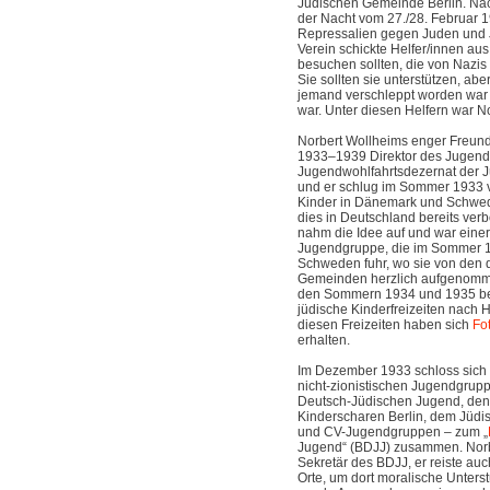
Jüdischen Gemeinde Berlin. Na
der Nacht vom 27./28. Februar 
Repressalien gegen Juden und J
Verein schickte Helfer/innen aus
besuchen sollten, die von Nazis
Sie sollten sie unterstützen, abe
jemand verschleppt worden war
war. Unter diesen Helfern war N
Norbert Wollheims enger Freund
1933–1939 Direktor des Jugend
Jugendwohlfahrtsdezernat der 
und er schlug im Sommer 1933 vo
Kinder in Dänemark und Schwed
dies in Deutschland bereits ver
nahm die Idee auf und war einer 
Jugendgruppe, die im Sommer 
Schweden fuhr, wo sie von den 
Gemeinden herzlich aufgenom
den Sommern 1934 und 1935 beg
jüdische Kinderfreizeiten nach
diesen Freizeiten haben sich
Fo
erhalten.
Im Dezember 1933 schloss sich
nicht-zionistischen Jugendgrup
Deutsch-Jüdischen Jugend, den
Kinderscharen Berlin, dem Jüdi
und CV-Jugendgruppen – zum „
Jugend“ (BDJJ) zusammen. Nor
Sekretär des BDJJ, er reiste auc
Orte, um dort moralische Unterst