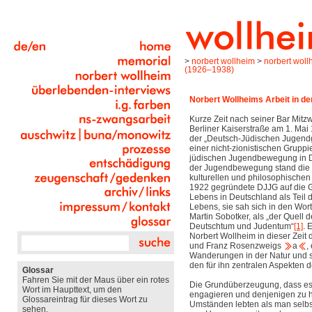
>
norbert wollheim
>
norbert wol
(1926–1938)
Norbert Wollheims Arbeit in 
Kurze Zeit nach seiner Bar Mitz
Berliner Kaiserstraße am 1. Mai 
der „Deutsch-Jüdischen Jugendg
einer nicht-zionistischen Gruppi
jüdischen Jugendbewegung in D
der Jugendbewegung stand die 
kulturellen und philosophischen 
1922 gegründete DJJG auf die G
Lebens in Deutschland als Teil 
Lebens, sie sah sich in den Wort
Martin Sobotker, als „der Quell 
Deutschtum und Judentum“
[1]
. 
Norbert Wollheim in dieser Zeit 
und Franz Rosenzweigs
a
,
Wanderungen in der Natur und 
den für ihn zentralen Aspekten
Glossar
Fahren Sie mit der Maus über ein rotes
Die Grundüberzeugung, dass es w
Wort im Haupttext, um den
engagieren und denjenigen zu he
Glossareintrag für dieses Wort zu
Umständen lebten als man selbs
sehen.