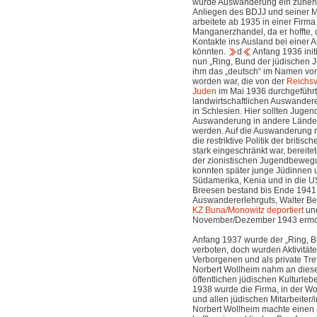
wurde Auswanderung ein zune
Anliegen des BDJJ und seiner Mi
arbeitete ab 1935 in einer Firma
Manganerzhandel, da er hoffte,
Kontakte ins Ausland bei einer 
könnten.
d
Anfang 1936 initi
nun „Ring, Bund der jüdischen 
ihm das „deutsch“ im Namen vo
worden war, die von der
Reichsv
Juden
im Mai 1936 durchgeführ
landwirtschaftlichen Auswander
in Schlesien. Hier sollten Jugend
Auswanderung in andere Länder 
werden. Auf die Auswanderung n
die restriktive Politik der brit
stark eingeschränkt war, bereite
der zionistischen Jugendbeweg
konnten später junge Jüdinnen 
Südamerika, Kenia und in die 
Breesen bestand bis Ende 1941, 
Auswandererlehrguts, Walter Ber
KZ
Buna/Monowitz
deportiert
und
November/Dezember 1943 ermo
Anfang 1937 wurde der „Ring, B
verboten, doch wurden Aktivitä
Verborgenen und als private Treff
Norbert Wollheim nahm an dies
öffentlichen jüdischen Kulturlebe
1938 wurde die Firma, in der Wol
und allen jüdischen Mitarbeite
Norbert Wollheim machte einen 