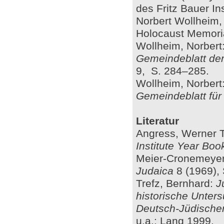
des Fritz Bauer Ins
Norbert Wollheim, 
Holocaust Memoria
Wollheim, Norbert:
Gemeindeblatt der
9,
S. 284–285.
Wollheim, Norbert
Gemeindeblatt für 
Literatur
Angress, Werner T
Institute Year Boo
Meier-Cronemeyer
Judaica
8 (1969), 
Trefz, Bernhard:
J
historische Unter
Deutsch-Jüdisch
u.a.: Lang 1999.