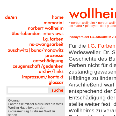
>
norbert wollheim
>
norbert woll
am main)
>
plädoyers der i.g.-anw
Plädoyers der I.G.-Anwälte in 2. 
Für die
I.G. Farben
Wedesweiler, Dr. S
Geschichte des Bun
Farben nicht für d
zuständig gewesen 
Häftlinge zu linde
Anschließend warf 
entsprechend der S
Entschädigung der 
Glossar
stellte weiter fest
Fahren Sie mit der Maus über ein rotes
Wort im Haupttext, um den
Wollheims zu veran
Glossareintrag für dieses Wort zu
sehen.