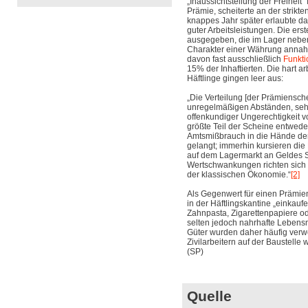
„Inaussichtstellung der Freiheit“ 
Prämie, scheiterte an der strikt
knappes Jahr später erlaubte d
guter Arbeitsleistungen. Die er
ausgegeben, die im Lager nebe
Charakter einer Währung annahme
davon fast ausschließlich
Funkti
15% der Inhaftierten. Die hart 
Häftlinge gingen leer aus:
„Die Verteilung [der Prämiensche
unregelmäßigen Abständen, seh
offenkundiger Ungerechtigkeit 
größte Teil der Scheine entwede
Amtsmißbrauch in die Hände de
gelangt; immerhin kursieren di
auf dem Lagermarkt an Geldes St
Wertschwankungen richten sich
der klassischen Ökonomie.“
[2]
Als Gegenwert für einen Prämien
in der Häftlingskantine „einkauf
Zahnpasta, Zigarettenpapiere od
selten jedoch nahrhafte Lebensm
Güter wurden daher häufig verw
Zivilarbeitern auf der Baustelle 
(SP)
Quelle