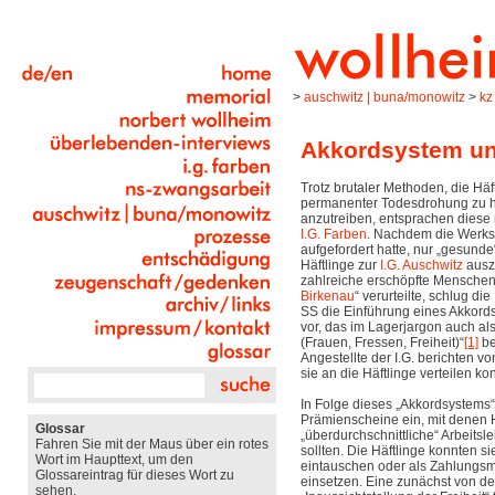
>
auschwitz | buna/monowitz
>
kz
Akkordsystem un
Trotz brutaler Methoden, die Hä
permanenter Todesdrohung zu h
anzutreiben, entsprachen diese
I.G. Farben
. Nachdem die Werks
aufgefordert hatte, nur „gesunde
Häftlinge zur
I.G. Auschwitz
auszu
zahlreiche erschöpfte Menschen 
Birkenau
“ verurteilte, schlug di
SS die Einführung eines Akkords
vor, das im Lagerjargon auch al
(Frauen, Fressen, Freiheit)“
[1]
be
Angestellte der I.G. berichten v
sie an die Häftlinge verteilen ko
In Folge dieses „Akkordsystems“ 
Prämienscheine ein, mit denen H
Glossar
„überdurchschnittliche“ Arbeitsl
Fahren Sie mit der Maus über ein rotes
sollten. Die Häftlinge konnten s
Wort im Haupttext, um den
eintauschen oder als Zahlungsm
Glossareintrag für dieses Wort zu
einsetzen. Eine zunächst von der
sehen.