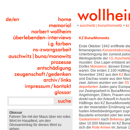
>
auschwitz | buna/monowitz
>
kz
KZ Buna/Monowitz
Ende Oktober 1942 eröffnete di
firmeneigenes
Konzentrationsla
Unterbringung der zumeist jüdis
Werksgelände der
I.G. Auschwit
mussten. Das Lager entstand an 
Dorfes
Monowice
, dessen Einw
waren. Die ersten 2.100 Häftli
November 1942 aus den
KZ
Buc
und Dachau sowie aus den Nied
zwei Jahren wurden von der
SS
deportierten
Juden ganz Europa
zur Zwangsarbeit in Buna/Monowit
Angehörigen, Eltern, Frauen un
direkt nach der Ankunft in Ausch
Häftlinge des KZ Buna/Monowitz
an der miserablen Ernährung un
harten Arbeitsbedingungen zugr
Glossar
Baustelle ermordet oder bei ein
Fahren Sie mit der Maus über ein rotes
Gaskammern
nach
Birkenau
ges
Wort im Haupttext, um den
über 10.000 Männer im KZ Buna/M
Glossareintrag für dieses Wort zu
sich die
Rote Armee
im Januar 1
sehen.