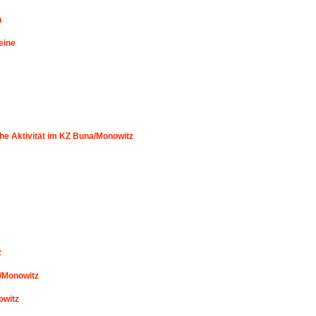
n
eine
che Aktivität im KZ Buna/Monowitz
z
/Monowitz
owitz