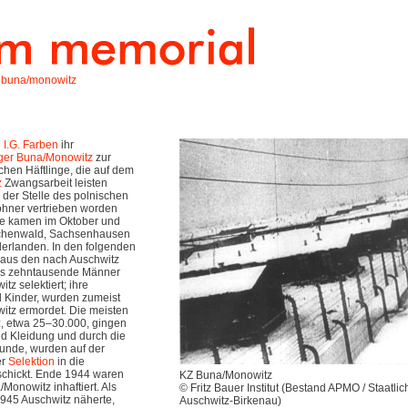
 buna/monowitz
e
I.G. Farben
ihr
ger
Buna/Monowitz
zur
chen Häftlinge, die auf dem
z
Zwangsarbeit leisten
der Stelle des polnischen
ohner vertrieben worden
nge kamen im Oktober und
henwald, Sachsenhausen
erlanden. In den folgenden
aus den nach Auschwitz
s zehntausende Männer
z selektiert; ihre
d Kinder, wurden zumeist
witz ermordet. Die meisten
, etwa 25–30.000, gingen
d Kleidung und durch die
unde, wurden auf der
er
Selektion
in die
chickt. Ende 1944 waren
KZ Buna/Monowitz
onowitz inhaftiert. Als
© Fritz Bauer Institut (Bestand APMO / Staatl
945 Auschwitz näherte,
Auschwitz-Birkenau)