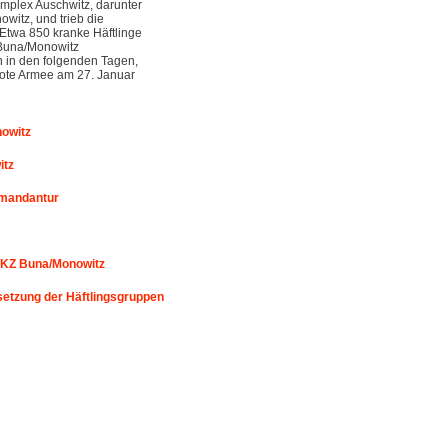
omplex Auschwitz, darunter
witz, und trieb die
 Etwa 850 kranke Häftlinge
Buna/Monowitz
n in den folgenden Tagen,
Rote Armee am 27. Januar
nowitz
itz
mmandantur
 KZ Buna/Monowitz
etzung der Häftlingsgruppen