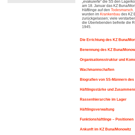
„evakuierte“ die SS den Lagerk
am 18. Januar das KZ Buna/Mono
Häftlinge auf den
Todesmarsch
.
wurden im
Krankenbau
des KZ 
zurückgelassen; viele verstarbe
die Überlebenden befreite die 
1945.
Die Errichtung des KZ Buna/Mo
Benennung des KZ Buna/Monow
Organisationsstruktur und Ko
Wachmannschaften
Biografien von SS-Männern des
Häftlingsstärke und Zusammens
Rassenhierarchie im Lager
Häftlingsverwaltung
Funktionshäftlinge – Positionen
Ankunft im KZ Buna/Monowitz