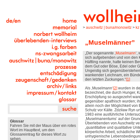
>
auschwitz | buna/monowitz
>
kz
„Muselmänner”
„Der sogenannte ‚
Muselmann
‘,
sich aufgebenden und von den
Häftling nannte, hatte keinen B
dem Gut oder Böse, Edel oder G
Ungeistig sich gegenüberstehen
wankender Leichnam, ein Bündel
den letzten Zuckungen.“
[1]
Als ‚Muselmann‘
[2]
wurden in de
bezeichnet, die durch Hunger, K
Erschöpfung so ausgezehrt ware
gegenüber apathisch wurden; ih
allein noch der Möglichkeit vo
Schutz vor Kälte. Zdziław Ryn un
1983 eine ausführliche Untersu
‚Muselmanentums‘ auf der Grun
Glossar
Überlebenden von Auschwitz ver
Fahren Sie mit der Maus über ein rotes
„quantitative und qualitative U
Wort im Haupttext, um den
körperliche Arbeit, schädliche 
Glossareintrag für dieses Wort zu
unhygienische Lebensbedingun
sehen.