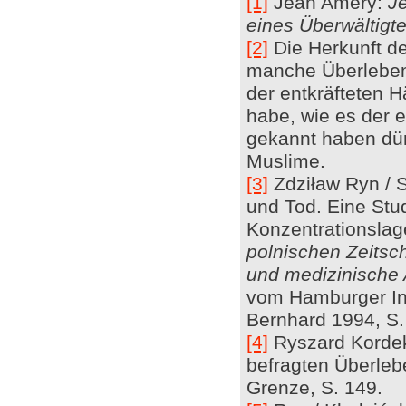
[1]
Jean Améry:
J
eines Überwältigt
[2]
Die Herkunft de
manche Überleben
der entkräfteten H
habe, wie es der e
gekannt haben dür
Muslime.
[3]
Zdziław Ryn / S
und Tod. Eine Stu
Konzentrationslage
polnischen Zeitsch
und medizinische 
vom Hamburger Ins
Bernhard 1994, S.
[4]
Ryszard Kordek,
befragten Überlebe
Grenze, S. 149.