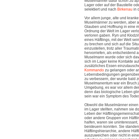
Muselmänner dafür schon zu apa
Lager oder auf der Baustelle o
selektiert und nach
Birkenau
in 
Vor allem junge, alte und kranke
Muselmänner zu werden, aber au
Glauben und Hoffnung in eine mo
Ordnung der Welt im Lager verlo
verloren gaben. Ryn und Kłodziń
eines Häftlings, mit der Welt se
zu brechen und sich auf die Sit
einzustellen, trotz aller Traumat
hervorriefen, als entscheidend 
Muselmann wurde oder sich dav
sich im Lager keine Kontakte au
zusätzliches Essen einzutausche
Kommando
zu gelangen oder a
Lebensbedingungen gegenüber d
zu verbessern, der wurde bald
Muselmanentum war ein Bruch j
Umgebung, es war vor allem der 
denn das biologische Leben gl
sein war ein Symptom des Todes
Obwohl die Muselmänner einen g
im Lager stellten, nahmen sie d
Leben der Häftlingsgemeinschaf
oder andere Gruppen von Häftlin
halfen, waren sie uninteressant,
beisteuern konnten. Sie standen 
Häftlingshierarchie, andere Häft
auszuweichen oder nicht in ei