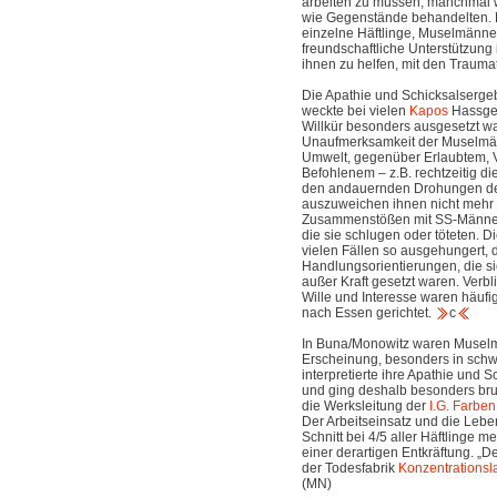
arbeiten zu müssen; manchmal w
wie Gegenstände behandelten. 
einzelne Häftlinge, Muselmänne
freundschaftliche Unterstützung
ihnen zu helfen, mit den Trauma
Die Apathie und Schicksalserg
weckte bei vielen
Kapos
Hassgef
Willkür besonders ausgesetzt wa
Unaufmerksamkeit der Muselmä
Umwelt, gegenüber Erlaubtem,
Befohlenem – z.B. rechtzeitig d
den andauernden Drohungen de
auszuweichen ihnen nicht mehr 
Zusammenstößen mit SS-Männern
die sie schlugen oder töteten. 
vielen Fällen so ausgehungert,
Handlungsorientierungen, die s
außer Kraft gesetzt waren. Verb
Wille und Interesse waren häufig
nach Essen gerichtet.
c
In Buna/Monowitz waren Muselmä
Erscheinung, besonders in sc
interpretierte ihre Apathie und 
und ging deshalb besonders bru
die Werksleitung der
I.G. Farben
Der Arbeitseinsatz und die Leb
Schnitt bei 4/5 aller Häftlinge m
einer derartigen Entkräftung. „
der Todesfabrik
Konzentrationsl
(MN)