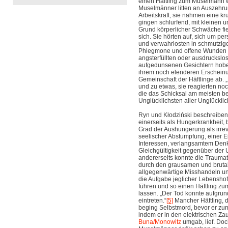
einen Häftling zum Muselmann w
Muselmänner litten an Auszehru
Arbeitskraft, sie nahmen eine k
gingen schlurfend, mit kleinen u
Grund körperlicher Schwäche fiele
sich. Sie hörten auf, sich um p
und verwahrlosten in schmutzig
Phlegmone und offene Wunden a
angsterfüllten oder ausdrucksl
aufgedunsenen Gesichtern hobe
ihrem noch elenderen Erscheinu
Gemeinschaft der Häftlinge ab. 
und zu etwas, sie reagierten n
die das Schicksal am meisten ben
Unglücklichsten aller Unglücklic
Ryn und Kłodziński beschreib
einerseits als Hungerkrankheit, 
Grad der Aushungerung als irrev
seelischer Abstumpfung, einer 
Interessen, verlangsamtem Denk
Gleichgültigkeit gegenüber der 
andererseits konnte die Traumat
durch den grausamen und brutal
allgegenwärtige Misshandeln u
die Aufgabe jeglicher Lebensh
führen und so einen Häftling 
lassen. „Der Tod konnte aufgru
eintreten.“
[5]
Mancher Häftling, d
beging Selbstmord, bevor er zu
indem er in den elektrischen Za
Buna/Monowitz
umgab, lief. Doc