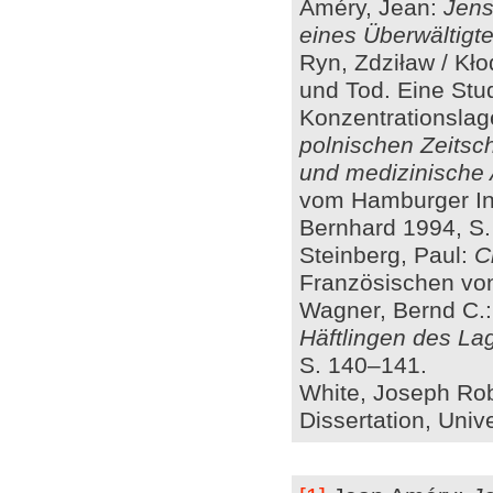
Améry, Jean:
Jens
eines Überwältigt
Ryn, Zdziław / Kł
und Tod. Eine Stu
Konzentrationslage
polnischen Zeitsch
und medizinische 
vom Hamburger Ins
Bernhard 1994, S.
Steinberg, Paul:
C
Französischen v
Wagner, Bernd C.
Häftlingen des L
S. 140–141.
White, Joseph Ro
Dissertation, Univ