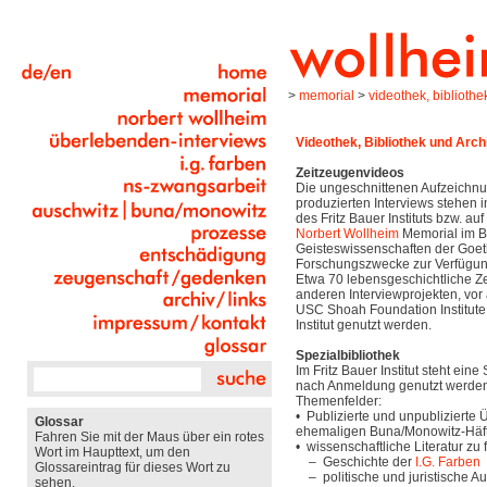
>
memorial
>
videothek, bibliothe
Videothek, Bibliothek und Arch
Zeitzeugenvideos
Die ungeschnittenen Aufzeichnu
produzierten Interviews stehen 
des Fritz Bauer Instituts bzw. au
Norbert Wollheim
Memorial im B
Geisteswissenschaften der Goeth
Forschungszwecke zur Verfügun
Etwa 70 lebensgeschichtliche Z
anderen Interviewprojekten, vor
USC Shoah Foundation Institute,
Institut genutzt werden.
Spezialbibliothek
Im Fritz Bauer Institut steht eine
nach Anmeldung genutzt werden 
Themenfelder:
• Publizierte und unpublizierte
Glossar
ehemaligen Buna/Monowitz-Häft
Fahren Sie mit der Maus über ein rotes
• wissenschaftliche Literatur z
Wort im Haupttext, um den
– Geschichte der
I.G. Farben
Glossareintrag für dieses Wort zu
– politische und juristische A
sehen.