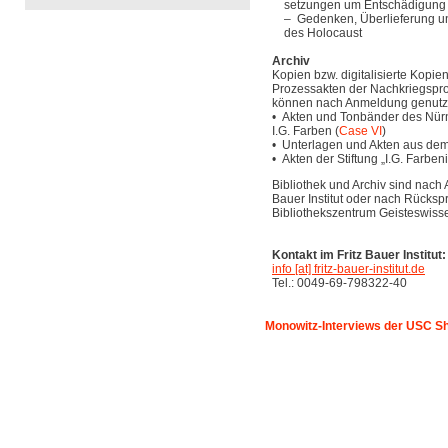
setzungen um Entschädigung f
– Gedenken, Überlieferung un
des Holocaust
Archiv
Kopien bzw. digitalisierte Kopie
Prozessakten der Nachkriegspr
können nach Anmeldung genutz
• Akten und Tonbänder des Nür
I.G. Farben (
Case VI
)
• Unterlagen und Akten aus de
• Akten der Stiftung „I.G. Farben
Bibliothek und Archiv sind nach
Bauer Institut oder nach Rückspr
Bibliothekszentrum Geisteswisse
Kontakt im Fritz Bauer Institut:
info [at] fritz-bauer-institut.de
Tel.: 0049-69-798322-40
Monowitz-Interviews der USC Sh