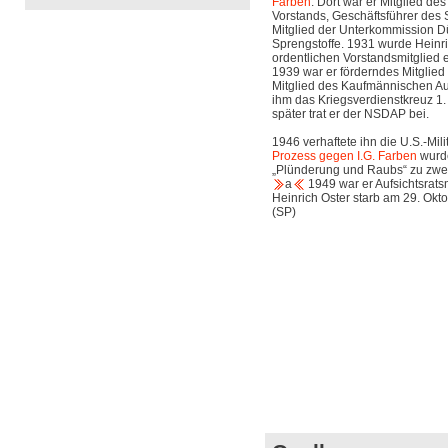
Farben
. Dort war er Mitglied de
Vorstands, Geschäftsführer des S
Mitglied der Unterkommission D
Sprengstoffe. 1931 wurde Heinri
ordentlichen Vorstandsmitglied
1939 war er förderndes Mitglied
Mitglied des Kaufmännischen A
ihm das Kriegsverdienstkreuz 1. 
später trat er der NSDAP bei.
1946 verhaftete ihn die U.S.-Mil
Prozess gegen I.G. Farben
wurd
„Plünderung und Raubs“ zu zwei 
a
1949 war er Aufsichtsrats
Heinrich Oster starb am 29. Okt
(SP)