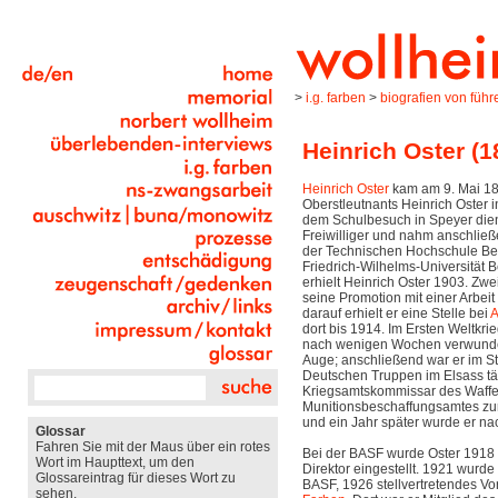
>
i.g. farben
>
biografien von führ
Heinrich Oster (
Heinrich Oster
kam am 9. Mai 18
Oberstleutnants Heinrich Oster i
dem Schulbesuch in Speyer dient
Freiwilliger und nahm anschlie
der Technischen Hochschule Ber
Friedrich-Wilhelms-Universität B
erhielt Heinrich Oster 1903. Zwe
seine Promotion mit einer Arbeit
darauf erhielt er eine Stelle bei
A
dort bis 1914. Im Ersten Weltkri
nach wenigen Wochen verwundet 
Auge; anschließend war er im S
Deutschen Truppen im Elsass tät
Kriegsamtskommissar des Waffe
Munitionsbeschaffungsamtes zu
und ein Jahr später wurde er na
Glossar
Fahren Sie mit der Maus über ein rotes
Bei der BASF wurde Oster 1918 a
Wort im Haupttext, um den
Direktor eingestellt. 1921 wurde
Glossareintrag für dieses Wort zu
BASF, 1926 stellvertretendes Vo
sehen.