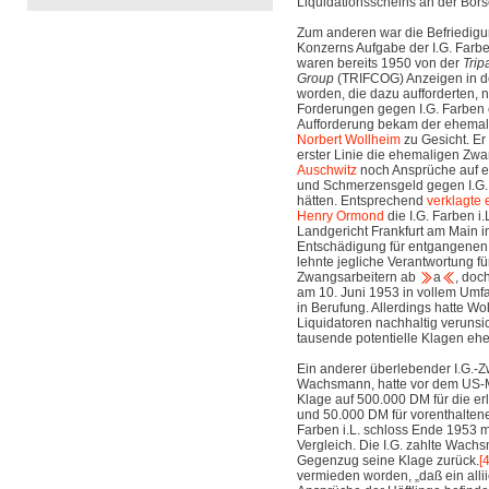
Liquidationsscheins an der Börs
Zum anderen war die Befriedigu
Konzerns Aufgabe der I.G. Farbe
waren bereits 1950 von der
Trip
Group
(TRIFCOG) Anzeigen in de
worden, die dazu aufforderten,
Forderungen gegen I.G. Farben 
Aufforderung bekam der ehemali
Norbert Wollheim
zu Gesicht. Er 
erster Linie die ehemaligen Zwa
Auschwitz
noch Ansprüche auf e
und Schmerzensgeld gegen I.G.
hätten. Entsprechend
verklagte 
Henry Ormond
die I.G. Farben i
Landgericht Frankfurt am Main i
Entschädigung für entgangenen Ar
lehnte jegliche Verantwortung fü
Zwangsarbeitern ab
a
, doc
am 10. Juni 1953 in vollem Umfa
in Berufung. Allerdings hatte Wo
Liquidatoren nachhaltig verunsic
tausende potentielle Klagen eh
Ein anderer überlebender I.G.-Z
Wachsmann, hatte vor dem US-Mi
Klage auf 500.000 DM für die er
und 50.000 DM für vorenthaltene
Farben i.L. schloss Ende 1953
Vergleich. Die I.G. zahlte Wach
Gegenzug seine Klage zurück.
[4
vermieden worden, „daß ein allii