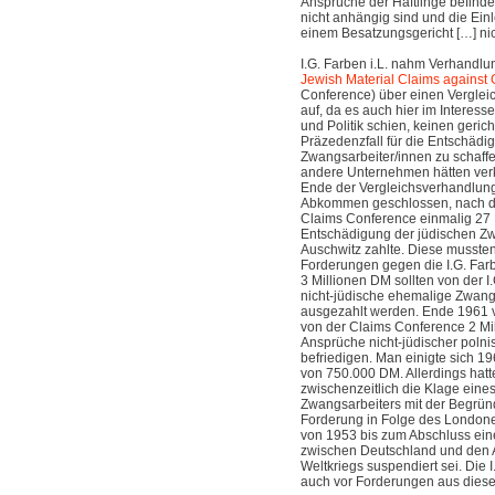
Ansprüche der Häftlinge befinde
nicht anhängig sind und die Ein
einem Besatzungsgericht […] nich
I.G. Farben i.L. nahm Verhandlu
Jewish Material Claims against
Conference) über einen Verglei
auf, da es auch hier im Interess
und Politik schien, keinen geric
Präzedenzfall für die Entschäd
Zwangsarbeiter/innen zu schaffe
andere Unternehmen hätten ver
Ende der Vergleichsverhandlun
Abkommen geschlossen, nach dem
Claims Conference einmalig 27 
Entschädigung der jüdischen Zwa
Auschwitz zahlte. Diese mussten 
Forderungen gegen die I.G. Farbe
3 Millionen DM sollten von der I.
nicht-jüdische ehemalige Zwangs
ausgezahlt werden. Ende 1961 ve
von der Claims Conference 2 Mi
Ansprüche nicht-jüdischer polni
befriedigen. Man einigte sich 1
von 750.000 DM. Allerdings hatt
zwischenzeitlich die Klage eine
Zwangsarbeiters mit der Begrün
Forderung in Folge des Londo
von 1953 bis zum Abschluss ein
zwischen Deutschland und den A
Weltkriegs suspendiert sei. Die I
auch vor Forderungen aus dieser