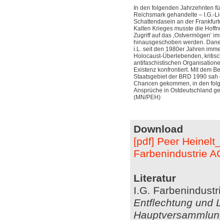
In den folgenden Jahrzehnten füh
Reichsmark gehandelte – I.G.-Li
Schattendasein an der Frankfur
Kalten Krieges musste die Hoffn
Zugriff auf das ‚Ostvermögen‘ i
hinausgeschoben werden. Daneb
i.L. seit den 1980er Jahren imme
Holocaust-Überlebenden, kritis
antifaschistischen Organisation
Existenz konfrontiert. Mit dem B
Staatsgebiet der BRD 1990 sah d
Chancen gekommen, in den folg
Ansprüche in Ostdeutschland g
(MN/PEH)
Download
[pdf] Peer Heinel
Farbenindustrie A
Literatur
I.G. Farbenindustr
Entflechtung und L
Hauptversammlun