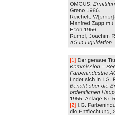
OMGUS:
Ermittlu
Greno 1986.
Reichelt, W[erner]
Manfred Zapp mit e
Econ 1956.
Rumpf, Joachim R
AG in Liquidation
.
[1]
Der genaue Tite
Kommission – Been
Farbenindustrie AG
findet sich in I.G.
Bericht über die E
ordentlichen Hau
1955, Anlage Nr. 5
[2]
I.G. Farbenindus
die Entflechtung, 