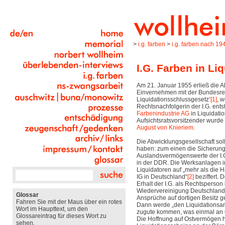
>
i.g. farben
>
i.g. farben nach 19
I.G. Farben in Li
Am 21. Januar 1955 erließ die A
Einvernehmen mit der Bundesreg
Liquidationsschlussgesetz‘
[1]
, w
Rechtsnachfolgerin der I.G. ents
Farbenindustrie AG
in Liquidation
Aufsichtsratsvorsitzender wurde 
August von Knieriem
.
Die Abwicklungsgesellschaft sol
haben: zum einen die Sicherung
Auslandsvermögenswerte der I.G
in der DDR. Die Werksanlagen 
Liquidatoren auf „mehr als die 
IG in Deutschland“
[2]
beziffert. 
Erhalt der I.G. als Rechtsperson 
Wiedervereinigung Deutschlands
Glossar
Ansprüche auf dortigen Besitz 
Fahren Sie mit der Maus über ein rotes
Dann werde „den Liquidationsan
Wort im Haupttext, um den
zugute kommen, was einmal an O
Glossareintrag für dieses Wort zu
Die Hoffnung auf Ostvermögen h
sehen.