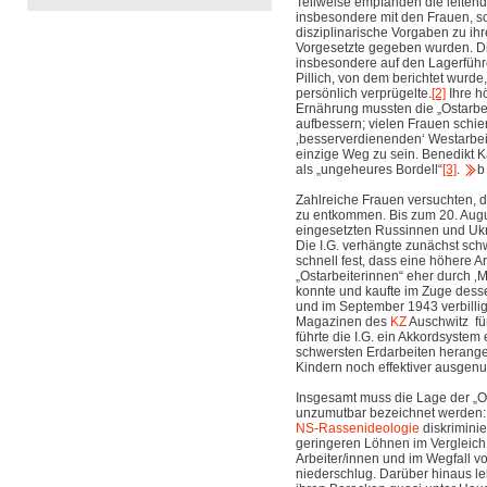
Teilweise empfanden die leitend
insbesondere mit den Frauen, so
disziplinarische Vorgaben zu i
Vorgesetzte gegeben wurden. D
insbesondere auf den Lagerführ
Pillich, von dem berichtet wurde
persönlich verprügelte.
[2]
Ihre h
Ernährung mussten die „Ostarbeit
aufbessern; vielen Frauen schien
‚besserverdienenden‘ Westarbei
einzige Weg zu sein. Benedikt 
als „ungeheures Bordell“
[3]
.
b
Zahlreiche Frauen versuchten, di
zu entkommen. Bis zum 20. Aug
eingesetzten Russinnen und Ukr
Die I.G. verhängte zunächst schw
schnell fest, dass eine höhere Ar
„Ostarbeiterinnen“ eher durch ‚M
konnte und kaufte im Zuge dess
und im September 1943 verbilli
Magazinen des
KZ
Auschwitz für
führte die I.G. ein Akkordsystem 
schwersten Erdarbeiten herang
Kindern noch effektiver ausgenut
Insgesamt muss die Lage der „Os
unzumutbar bezeichnet werden: 
NS-Rassenideologie
diskriminie
geringeren Löhnen im Vergleich
Arbeiter/innen und im Wegfall 
niederschlug. Darüber hinaus le