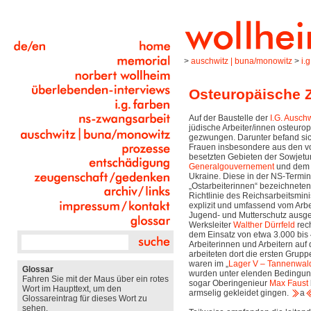
>
auschwitz | buna/monowitz
>
i.
Osteuropäische Z
Auf der Baustelle der
I.G. Auschw
jüdische Arbeiter/innen osteurop
gezwungen. Darunter befand sic
Frauen insbesondere aus den 
besetzten Gebieten der Sowjetu
Generalgouvernement
und dem 
Ukraine. Diese in der NS-Termin
„Ostarbeiterinnen“ bezeichnete
Richtlinie des Reichsarbeitsmin
explizit und umfassend vom Arbe
Jugend- und Mutterschutz aus
Werksleiter
Walther Dürrfeld
rec
dem Einsatz von etwa 3.000 bis
Arbeiterinnen und Arbeitern auf 
arbeiteten dort die ersten Grupp
waren im „
Lager V – Tannenwal
Glossar
wurden unter elenden Bedingun
Fahren Sie mit der Maus über ein rotes
sogar Oberingenieur
Max Faust
Wort im Haupttext, um den
armselig gekleidet gingen.
a
Glossareintrag für dieses Wort zu
sehen.