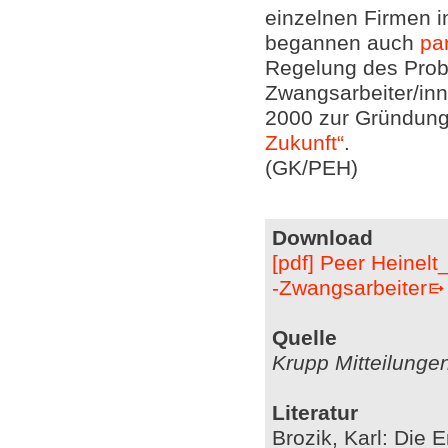
einzelnen Firmen in
begannen auch
pa
Regelung des Prob
Zwangsarbeiter/inn
2000 zur Gründun
Zukunft“
.
(GK/PEH)
Download
[pdf] Peer Heinel
-Zwangsarbeiter
Quelle
Krupp Mitteilunge
Literatur
Brozik, Karl: Die 