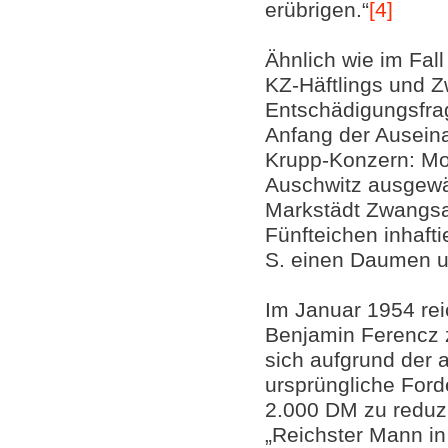
erübrigen.“
[4]
Ähnlich wie im Fal
KZ-Häftlings und 
Entschädigungsfrag
Anfang der Ausein
Krupp-Konzern: Mo
Auschwitz ausgewäh
Markstädt Zwangsa
Fünfteichen inhafti
S. einen Daumen un
Im Januar 1954 rei
Benjamin Ferencz 
sich aufgrund der 
ursprüngliche Ford
2.000 DM zu reduzi
„Reichster Mann in