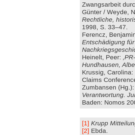
Zwangsarbeit durch
Günter / Weyde, N
Rechtliche, histor
1998, S. 33–47.
Ferencz, Benjami
Entschädigung für
Nachkriegsgeschi
Heinelt, Peer:
‚PR-
Hundhausen, Albe
Krussig, Carolina
Claims Conference
Zumbansen (Hg.)
Verantwortung. Jur
Baden: Nomos 200
[1]
Krupp Mitteilu
[2]
Ebda.