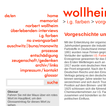
>
i.g. farben
>
vorg
Vorgeschichte un
Mit der Entwicklung der organi
Jahrhundert gewann die industri
Farbstoffe in Deutschland imme
1861 wurden neue Firmen gegrün
Vorläufer der späteren
I.G. Farb
Erzeugnisse gewannen für das D
des Ersten Weltkrieges auch an m
1917 wurde vom deutschen Heer
der Front eingesetzt. Nach der 
Deutschen Reichs und den Eins
Vertrags gelang es den deutsc
binnen weniger Jahre wieder h
verzeichnen und sich durch Trus
Position auf dem Binnen- und We
1925 schlossen sich die führen
Glossar
Chemieunternehmen zur I.G. Fa
Fahren Sie mit der Maus über ein rotes
zusammen und bündelten so ihre
Wort im Haupttext, um den
politischen Einfluss.
Glossareintrag für dieses Wort zu
sehen.